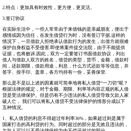
2.特点：更加具有时效性，更方便，更灵活。
3.签订协议
在实际生活中，一些人常常由于来借钱的是亲戚朋友，便出于
感情或因为信任，在发生借贷行为时，没有签订字据.这样的
情况下，一旦借款人拒绝承认借款行为的发生，出借方就很难
保护自身权益不受侵害.即使将案件提交法院，由于不能提供
证据，也将败诉.因此，双方一定要签订书面借款协议，列出
借人与借款人双方的姓名，借贷的类型，货币，金额，借款时
间，还款期限，借款用途，利息，什么方式还款等等信息，并
签字、按手印、盖章，各方均持有一份，妥善保管.
那么是不是以上述的因素就可简单地将私人借贷“一刀切”呢？
根据法律的规定，对于金额、期限、利率等内容正规的私人借
贷是受法律保护。但是仍有不少违法的私人借贷导致欠款人家
破人亡， 我们可以将私人借贷不受法律保护的情形分成以下
五种情况。
1、私人借贷的利息不得超过年利率36%，如果超过则是属于
国家打击的高利贷的行为。同时超过的部分是无效且违法的，
欠款人可以以不受法律保护为由不偿还超过的部分。