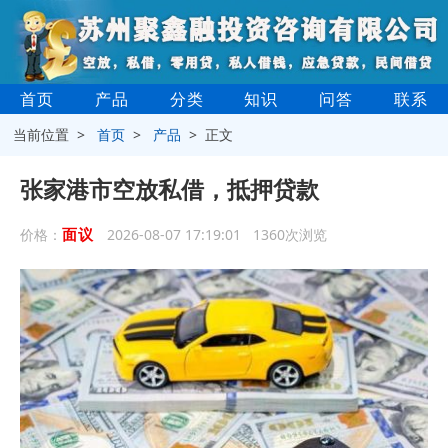
首页
产品
分类
知识
问答
联系
当前位置 >
首页
>
产品
> 正文
张家港市空放私借，抵押贷款
面议
价格：
2026-08-07 17:19:01 1360次浏览