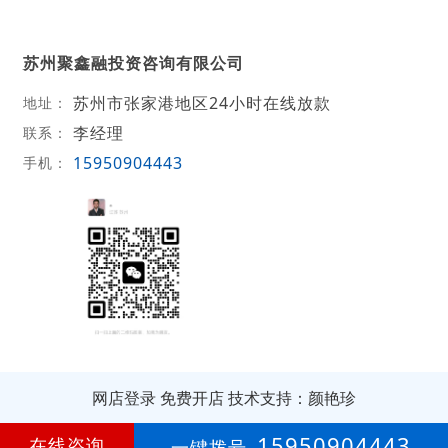
苏州聚鑫融投资咨询有限公司
苏州市张家港地区24小时在线放款
地址：
李经理
联系：
15950904443
手机：
网店登录
免费开店
技术支持：颜艳珍
第
1年
15950904443
在线咨询
一键拨号