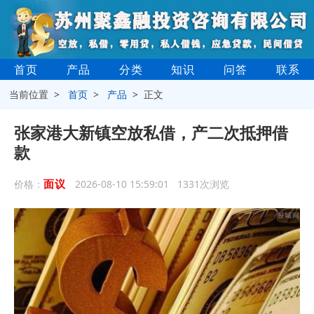
首页
产品
分类
知识
问答
联系
当前位置 >
首页
>
产品
> 正文
张家港大新镇空放私借，产二次抵押借
款
面议
价格：
2026-08-10 15:59:01 1331次浏览