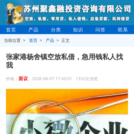
首页
产品
分类
知识
问答
联系
当前位置 >
首页
>
产品
> 正文
张家港杨舍镇空放私借，急用钱私人找
我
面议
价格：
2026-08-07 17:43:01 1332次浏览