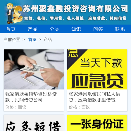
首页
产品
分类
知识
问答
联系
当前位置 >
首页
> 产品
张家港塘桥镇垫资过桥贷
张家港凤凰镇民间私人借
款，民间借贷公司
贷，应急借款哪里借钱
价格：面议
价格：面议